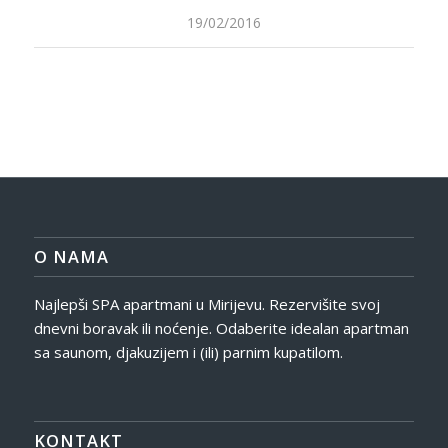
19/02/2016
O NAMA
Najlepši SPA apartmani u Mirijevu. Rezervišite svoj
dnevni boravak ili noćenje. Odaberite idealan apartman
sa saunom, djakuzijem i (ili) parnim kupatilom.
KONTAKT