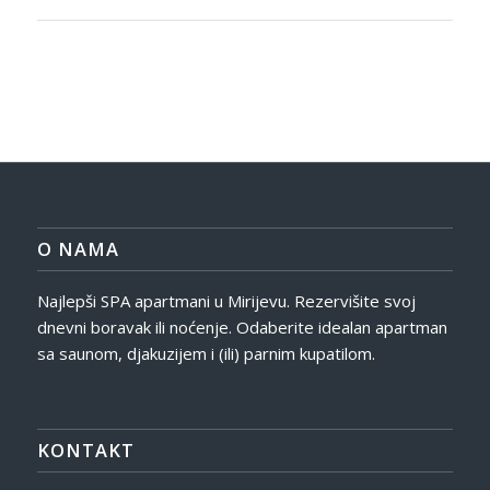
O NAMA
Najlepši SPA apartmani u Mirijevu. Rezervišite svoj
dnevni boravak ili noćenje. Odaberite idealan apartman
sa saunom, djakuzijem i (ili) parnim kupatilom.
KONTAKT