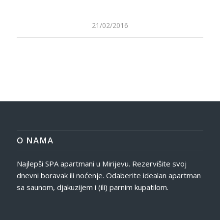
21/02/2016
O NAMA
Najlepši SPA apartmani u Mirijevu. Rezervišite svoj
dnevni boravak ili noćenje. Odaberite idealan apartman
sa saunom, djakuzijem i (ili) parnim kupatilom.