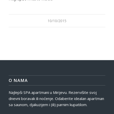
10/10/2015
O NAMA
Najlepši SPA apartmani u Mirijevu. Rezervišite svoj
dnevni boravak ili noćenje. Odaberite idealan apartman
sa saunom, djakuzijem i (ili) parnim kupatilom.