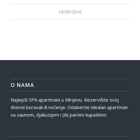
18/08/2016
O NAMA
Najlepši SPA apartmani u Mirijevu. Rezervišite svoj
dnevni boravak ili noćenje. Odaberite idealan apartman
sa saunom, djakuzijem i (ili) parnim kupatilom.