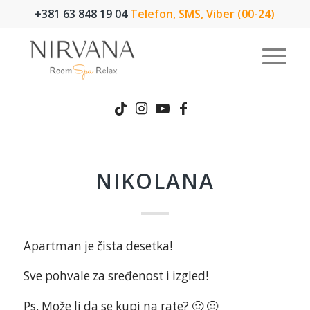
+381 63 848 19 04
Telefon, SMS, Viber (00-24)
NIKOLANA
Apartman je čista desetka!
Sve pohvale za sređenost i izgled!
Ps. Može li da se kupi na rate? 🙂 🙂