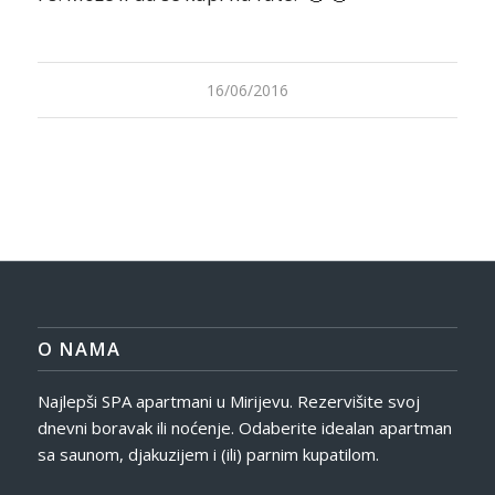
16/06/2016
O NAMA
Najlepši SPA apartmani u Mirijevu. Rezervišite svoj
dnevni boravak ili noćenje. Odaberite idealan apartman
sa saunom, djakuzijem i (ili) parnim kupatilom.