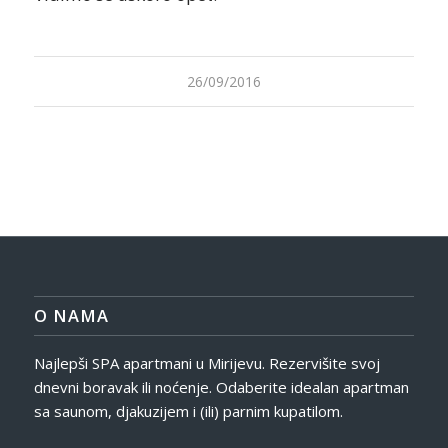
26/09/2016
O NAMA
Najlepši SPA apartmani u Mirijevu. Rezervišite svoj
dnevni boravak ili noćenje. Odaberite idealan apartman
sa saunom, djakuzijem i (ili) parnim kupatilom.