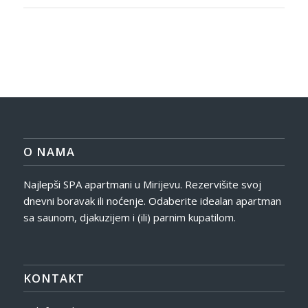
O NAMA
Najlepši SPA apartmani u Mirijevu. Rezervišite svoj
dnevni boravak ili noćenje. Odaberite idealan apartman
sa saunom, djakuzijem i (ili) parnim kupatilom.
KONTAKT