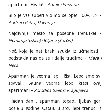
apartman. Hvala! –
Admir i Perzada
Bilo je vse super! Vidimo se opet 100% 🙂 –
Andrej i Petra, Slovenija
Najdivnije mesto za posebne trenutke! –
Nemanja (Užice) i Biljana (Surčin)
Noć, koja je naš brak izvukla iz učmalosti i
podstakla nas da se i dalje trudimo –
Mara i
Neca
Apartman je veoma lep i čist. Lepo smo svi
spavali. Sauna veoma lepo krasi ovaj
apartman! –
Porodica Gajić iz Kragujevca
Hladan dan… apartman topao.. ljubav gori
posle 3 godine. Ostaju u srcu lepi trenuci iz