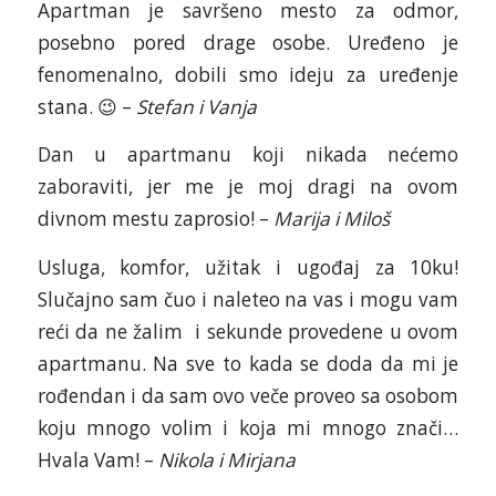
Apartman je savršeno mesto za odmor,
posebno pored drage osobe. Uređeno je
fenomenalno, dobili smo ideju za uređenje
stana. 😉 –
Stefan i Vanja
Dan u apartmanu koji nikada nećemo
zaboraviti, jer me je moj dragi na ovom
divnom mestu zaprosio! –
Marija i Miloš
Usluga, komfor, užitak i ugođaj za 10ku!
Slučajno sam čuo i naleteo na vas i mogu vam
reći da ne žalim i sekunde provedene u ovom
apartmanu. Na sve to kada se doda da mi je
rođendan i da sam ovo veče proveo sa osobom
koju mnogo volim i koja mi mnogo znači…
Hvala Vam! –
Nikola i Mirjana