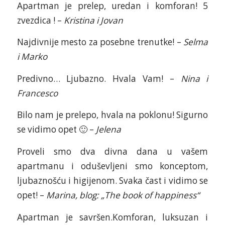
Apartman je prelep, uredan i komforan! 5
zvezdica ! –
Kristina i Jovan
Najdivnije mesto za posebne trenutke! –
Selma
i Marko
Predivno… Ljubazno. Hvala Vam! –
Nina i
Francesco
Bilo nam je prelepo, hvala na poklonu! Sigurno
se vidimo opet 🙂 –
Jelena
Proveli smo dva divna dana u vašem
apartmanu i oduševljeni smo konceptom,
ljubaznošću i higijenom. Svaka čast i vidimo se
opet! –
Marina, blog: „The book of happiness“
Apartman je savršen.Komforan, luksuzan i