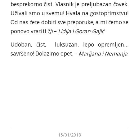
besprekorno čist. Vlasnik je preljubazan čovek.
Uživali smo u svemu! Hvala na gostoprimstvu!
Od nas ćete dobiti sve preporuke, a mi ćemo se
ponovo vratiti 🙂 –
Lidija i Goran Gajić
Udoban, čist, luksuzan, lepo opremljen…
savršeno! Dolazimo opet. –
Marijana i Nemanja
15/01/2018