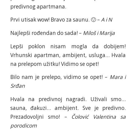
predivnog apartmana.
Prvi utisak wow! Bravo za saunu. 🙂 –
A i N
Najlepši rođendan do sada! –
Miloš i Marija
Lepši poklon nisam mogla da dobijem!
Vrhunski apartman, ambijent, usluga… Hvala
na prelepom užitku! Vidimo se opet!
Bilo nam je prelepo, vidimo se opet! –
Mara i
Srđan
Hvala na predivnoj nagradi. Uživali smo…
sauna, đakuzi… ambijent. Sve je predivno.
Prezadovoljni smo! –
Čolović Valentina sa
porodicom