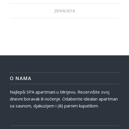
29/04/2016
O NAMA
Najlepši SPA apartmani u Mirijevu. Rezervišite svoj
dnevni boravak ili noćenje. Odaberite idealan apartman
sa saunom, djakuzijem i (ili) parnim kupatilom.