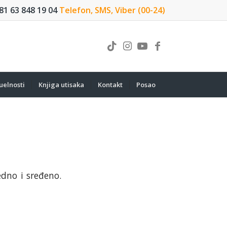
81 63 848 19 04
Telefon, SMS, Viber (00-24)
uelnosti
Knjiga utisaka
Kontakt
Posao
edno i sređeno.