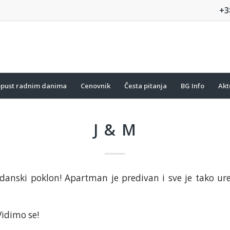
+3
pust radnim danima
Cenovnik
Česta pitanja
BG Info
Akt
J & M
danski poklon! Apartman je predivan i sve je tako ur
idimo se!