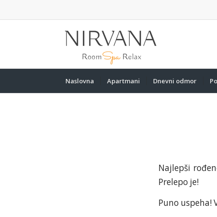
Naslovna
Apartmani
Dnevni odmor
Po
Najlepši rođen
Prelepo je!
Puno uspeha! V