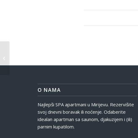
B.
O NAMA
Najlepši SPA apartmani u Mirijevu. Rezervišite
svoj dnevni boravak ili noćenje. Odaberite
idealan apartman sa saunom, djakuzijem i (ili)
parnim kupatilom.