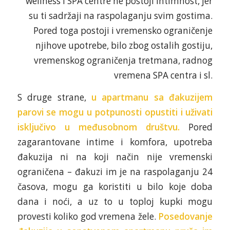
wellness i SPA centre ne postoji intimnost, jer
su ti sadržaji na raspolaganju svim gostima.
Pored toga postoji i vremensko ograničenje
njihove upotrebe, bilo zbog ostalih gostiju,
vremenskog ograničenja tretmana, radnog
vremena SPA centra i sl.
S druge strane,
u apartmanu sa đakuzijem
parovi se mogu u potpunosti opustiti i uživati
isključivo u međusobnom društvu.
Pored
zagarantovane intime i komfora, upotreba
đakuzija ni na koji način nije vremenski
ograničena – đakuzi im je na raspolaganju 24
časova, mogu ga koristiti u bilo koje doba
dana i noći, a uz to u toploj kupki mogu
provesti koliko god vremena žele.
Posedovanje