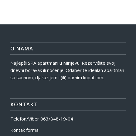
O NAMA
Najlepši SPA apartmani u Mirijevu. Rezervišite svoj
dnevni boravak ili noćenje. Odaberite idealan apartman
sa saunom, djakuzijem i (ili) parnim kupatilom.
KONTAKT
Telefon/Viber
063/848-19-04
Kontak forma