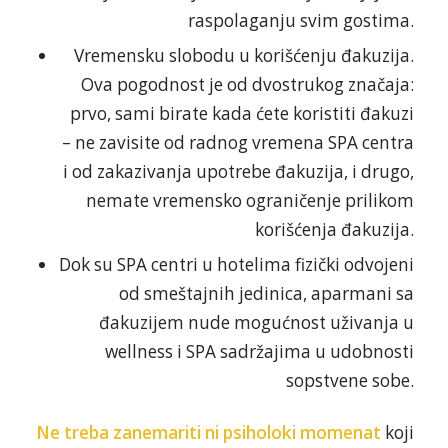
raspolaganju svim gostima.
Vremensku slobodu u korišćenju đakuzija.
Ova pogodnost je od dvostrukog značaja:
prvo, sami birate kada ćete koristiti đakuzi
– ne zavisite od radnog vremena SPA centra
i od zakazivanja upotrebe đakuzija, i drugo,
nemate vremensko ograničenje prilikom
korišćenja đakuzija.
Dok su SPA centri u hotelima fizički odvojeni
od smeštajnih jedinica, aparmani sa
đakuzijem nude mogućnost uživanja u
wellness i SPA sadržajima u udobnosti
sopstvene sobe.
Ne treba zanemariti ni psiholoki momenat
koji