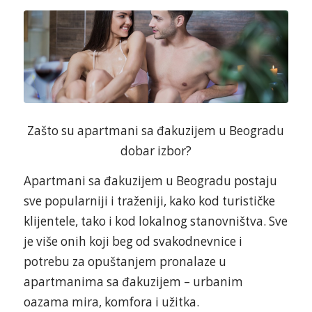
Zašto su apartmani sa đakuzijem u Beogradu
dobar izbor?
Apartmani sa đakuzijem u Beogradu postaju
sve popularniji i traženiji, kako kod turističke
klijentele, tako i kod lokalnog stanovništva. Sve
je više onih koji beg od svakodnevnice i
potrebu za opuštanjem pronalaze u
apartmanima sa đakuzijem – urbanim
oazama mira, komfora i užitka.