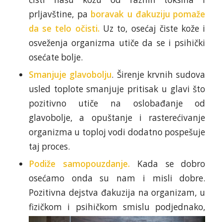
prljavštine, pa
boravak u đakuziju pomaže
da se telo očisti.
Uz to, osećaj čiste kože i
osveženja organizma utiče da se i psihički
osećate bolje.
Smanjuje glavobolju
. Širenje krvnih sudova
usled toplote smanjuje pritisak u glavi što
pozitivno utiče na oslobađanje od
glavobolje, a opuštanje i rasterećivanje
organizma u toploj vodi dodatno pospešuje
taj proces.
Podiže samopouzdanje.
Kada se dobro
osećamo onda su nam i misli dobre.
Pozitivna dejstva đakuzija na organizam, u
fizičkom i psihičkom smislu podjednako,