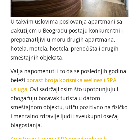
U takvim uslovima poslovanja apartmani sa
đakuzijem u Beogradu
postaju konkurentni i
prepoznatljivi u moru drugih apartmana,
hotela, motela, hostela, prenoćišta i drugih
smeštajnih objekata.
Valja napomenuti i to da se poslednjih godina
beleži
porast broja korisnika wellnes i SPA
usluga
. Ovi sadržaji osim što upotpunjuju i
obogaćuju boravak turista u datom
smeštajnom objektu, utiču pozitivno na fizičko
i mentalno zdravlje ljudi i sveukupni osećaj
blagostanja.
Apartman Laguna SPA pored redovnih