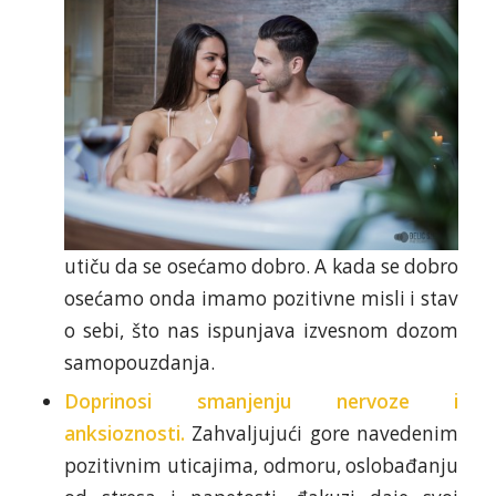
utiču da se osećamo dobro. A kada se dobro
osećamo onda imamo pozitivne misli i stav
o sebi, što nas ispunjava izvesnom dozom
samopouzdanja.
Doprinosi smanjenju nervoze i
anksioznosti.
Zahvaljujući gore navedenim
pozitivnim uticajima, odmoru, oslobađanju