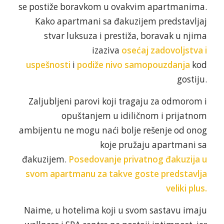
se postiže boravkom u ovakvim apartmanima.
Kako apartmani sa đakuzijem predstavljaj
stvar luksuza i prestiža, boravak u njima
izaziva
osećaj zadovoljstva i
uspešnosti
i
podiže nivo samopouzdanja
kod
gostiju.
Zaljubljeni parovi koji tragaju za odmorom i
opuštanjem u idiličnom i prijatnom
ambijentu ne mogu naći bolje rešenje od onog
koje pružaju apartmani sa
đakuzijem.
Posedovanje privatnog đakuzija u
svom apartmanu za takve goste predstavlja
veliki plus.
Naime, u hotelima koji u svom sastavu imaju