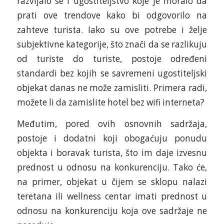
razvijalo se i ugostiteljstvo koje je moralo da
prati ove trendove kako bi odgovorilo na
zahteve turista. Iako su ove potrebe i želje
subjektivne kategorije, što znači da se razlikuju
od turiste do turiste, postoje određeni
standardi bez kojih se savremeni ugostiteljski
objekat danas ne može zamisliti. Primera radi,
možete li da zamislite hotel bez wifi interneta?
Međutim, pored ovih osnovnih sadržaja,
postoje i dodatni koji obogaćuju ponudu
objekta i boravak turista, što im daje izvesnu
prednost u odnosu na konkurenciju. Tako će,
na primer, objekat u čijem se sklopu nalazi
teretana ili wellness centar imati prednost u
odnosu na konkurenciju koja ove sadržaje ne