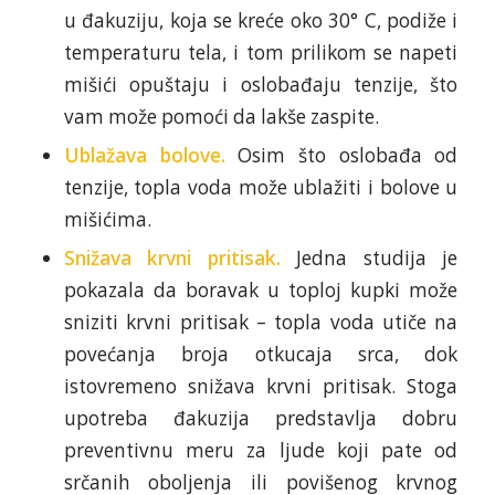
u đakuziju, koja se kreće oko 30° C, podiže i
temperaturu tela, i tom prilikom se napeti
mišići opuštaju i oslobađaju tenzije, što
vam može pomoći da lakše zaspite.
Ublažava bolove.
Osim što oslobađa od
tenzije, topla voda može ublažiti i bolove u
mišićima.
Snižava krvni pritisak.
Jedna studija je
pokazala da boravak u toploj kupki može
sniziti krvni pritisak – topla voda utiče na
povećanja broja otkucaja srca, dok
istovremeno snižava krvni pritisak. Stoga
upotreba đakuzija predstavlja dobru
preventivnu meru za ljude koji pate od
srčanih oboljenja ili povišenog krvnog