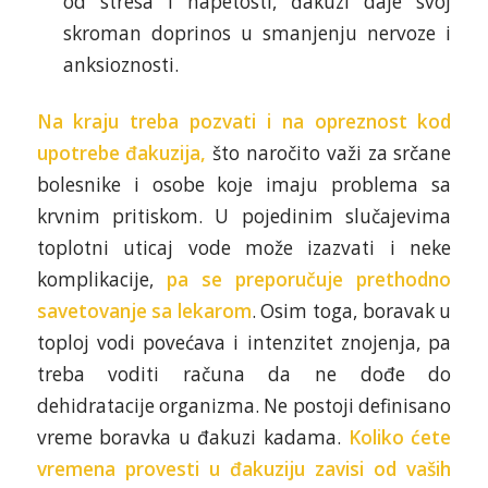
od stresa i napetosti, đakuzi daje svoj
skroman doprinos u smanjenju nervoze i
anksioznosti.
Na kraju treba pozvati i na opreznost kod
upotrebe đakuzija,
što naročito važi za srčane
bolesnike i osobe koje imaju problema sa
krvnim pritiskom. U pojedinim slučajevima
toplotni uticaj vode može izazvati i neke
komplikacije,
pa se preporučuje prethodno
savetovanje sa lekarom
. Osim toga, boravak u
toploj vodi povećava i intenzitet znojenja, pa
treba voditi računa da ne dođe do
dehidratacije organizma. Ne postoji definisano
vreme boravka u đakuzi kadama.
Koliko ćete
vremena provesti u đakuziju zavisi od vaših