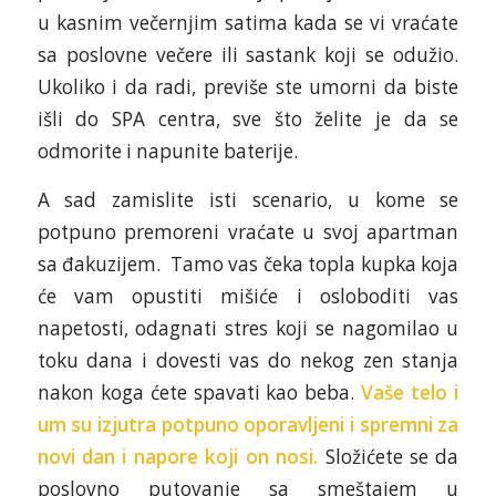
u kasnim večernjim satima kada se vi vraćate
sa poslovne večere ili sastank koji se odužio.
Ukoliko i da radi, previše ste umorni da biste
išli do SPA centra, sve što želite je da se
odmorite i napunite baterije.
A sad zamislite isti scenario, u kome se
potpuno premoreni vraćate u svoj apartman
sa đakuzijem. Tamo vas čeka topla kupka koja
će vam opustiti mišiće i osloboditi vas
napetosti, odagnati stres koji se nagomilao u
toku dana i dovesti vas do nekog zen stanja
nakon koga ćete spavati kao beba.
Vaše telo i
um su izjutra potpuno oporavljeni i spremni za
novi dan i napore koji on nosi.
Složićete se da
poslovno putovanje sa smeštajem u