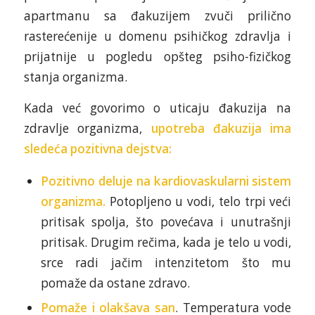
apartmanu sa đakuzijem zvuči prilično
rasterećenije u domenu psihičkog zdravlja i
prijatnije u pogledu opšteg psiho-fizičkog
stanja organizma.
Kada već govorimo o uticaju đakuzija na
zdravlje organizma,
upotreba đakuzija ima
sledeća pozitivna dejstva:
Pozitivno deluje na kardiovaskularni sistem
organizma.
Potopljeno u vodi, telo trpi veći
pritisak spolja, što povećava i unutrašnji
pritisak. Drugim rečima, kada je telo u vodi,
srce radi jačim intenzitetom što mu
pomaže da ostane zdravo.
Pomaže i olakšava san
. Temperatura vode