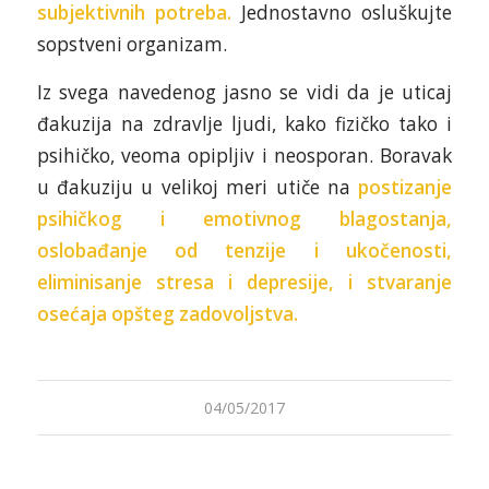
subjektivnih potreba.
Jednostavno osluškujte
sopstveni organizam.
Iz svega navedenog jasno se vidi da je uticaj
đakuzija na zdravlje ljudi, kako fizičko tako i
psihičko, veoma opipljiv i neosporan. Boravak
u đakuziju u velikoj meri utiče na
postizanje
psihičkog i emotivnog blagostanja,
oslobađanje od tenzije i ukočenosti,
eliminisanje stresa i depresije, i stvaranje
osećaja opšteg zadovoljstva.
04/05/2017