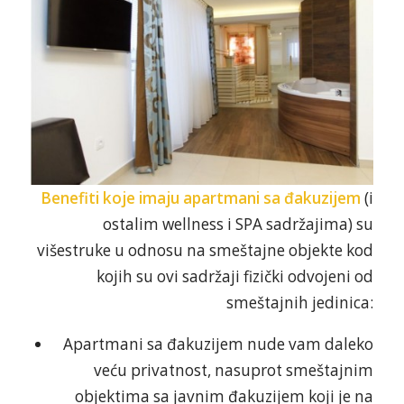
Benefiti koje imaju apartmani sa đakuzijem
(i
ostalim wellness i SPA sadržajima) su
višestruke u odnosu na smeštajne objekte kod
kojih su ovi sadržaji fizički odvojeni od
smeštajnih jedinica:
Apartmani sa đakuzijem nude vam daleko
veću privatnost, nasuprot smeštajnim
objektima sa javnim đakuzijem koji je na