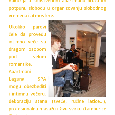
đakuzija u sopstvenom apartmanu pruža im
potpunu slobodu u organizovanju slobodnog
vremena i atmosfere.
Ukoliko parovi
žele da provedu
intimno veče sa
dragom osobom
pod velom
romantike,
Apartmani
Laguna SPA
mogu obezbediti
i intimnu večeru,
dekoraciju stana (sveće, ružine latice…),
profesionalnu masažu i živu svirku (tamburice