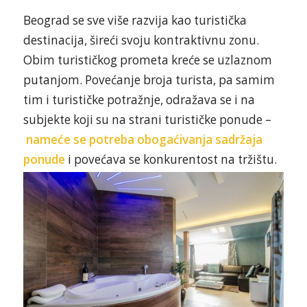
Beograd se sve više razvija kao turistička
destinacija, šireći svoju kontraktivnu zonu.
Obim turističkog prometa kreće se uzlaznom
putanjom. Povećanje broja turista, pa samim
tim i turističke potražnje, odražava se i na
subjekte koji su na strani turističke ponude –
nameće se potreba obogaćivanja sadržaja
ponude
i povećava se
konkurentost na tržištu.