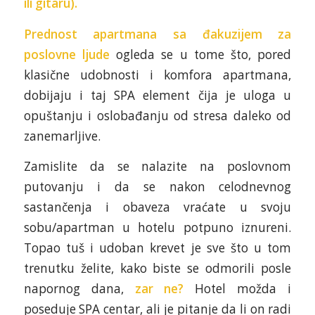
ili gitaru).
Prednost apartmana sa đakuzijem za
poslovne ljude
ogleda se u tome što, pored
klasične udobnosti i komfora apartmana,
dobijaju i taj SPA element čija je uloga u
opuštanju i oslobađanju od stresa daleko od
zanemarljive.
Zamislite da se nalazite na poslovnom
putovanju i da se nakon celodnevnog
sastančenja i obaveza vraćate u svoju
sobu/apartman u hotelu potpuno iznureni.
Topao tuš i udoban krevet je sve što u tom
trenutku želite, kako biste se odmorili posle
napornog dana,
zar ne?
Hotel možda i
poseduje SPA centar, ali je pitanje da li on radi