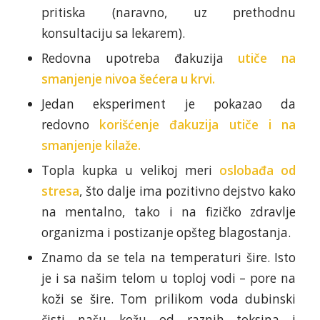
pritiska (naravno, uz prethodnu
konsultaciju sa lekarem).
Redovna upotreba đakuzija
utiče na
smanjenje nivoa šećera u krvi.
Jedan eksperiment je pokazao da
redovno
korišćenje đakuzija utiče i na
smanjenje kilaže.
Topla kupka u velikoj meri
oslobađa od
stresa
, što dalje ima pozitivno dejstvo kako
na mentalno, tako i na fizičko zdravlje
organizma i postizanje opšteg blagostanja.
Znamo da se tela na temperaturi šire. Isto
je i sa našim telom u toploj vodi – pore na
koži se šire. Tom prilikom voda dubinski
čisti našu kožu od raznih toksina i