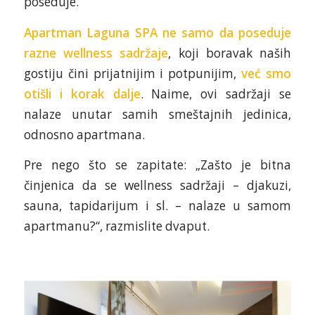
poseduje.
Apartman Laguna SPA ne samo da poseduje
razne wellness sadržaje
, koji boravak naših
gostiju čini prijatnijim i potpunijim,
već smo
otišli i korak dalje
. Naime, ovi sadržaji se
nalaze unutar samih smeštajnih jedinica,
odnosno apartmana.
Pre nego što se zapitate: „Zašto je bitna
činjenica da se wellness sadržaji – djakuzi,
sauna, tapidarijum i sl. – nalaze u samom
apartmanu?“, razmislite dvaput.