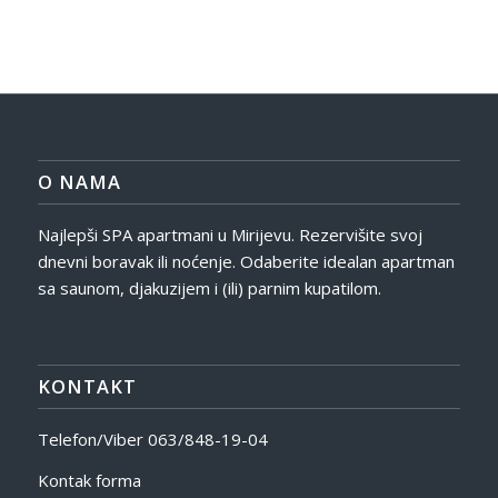
O NAMA
Najlepši SPA apartmani u Mirijevu. Rezervišite svoj
dnevni boravak ili noćenje. Odaberite idealan apartman
sa saunom, djakuzijem i (ili) parnim kupatilom.
KONTAKT
Telefon/Viber
063/848-19-04
Kontak forma